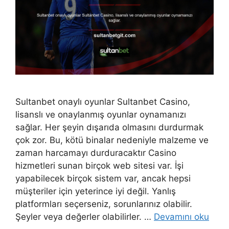
Sultanbet onaylı oyunlar Sultanbet Casino,
lisanslı ve onaylanmış oyunlar oynamanızı
sağlar. Her şeyin dışarıda olmasını durdurmak
çok zor. Bu, kötü binalar nedeniyle malzeme ve
zaman harcamayı durduracaktır Casino
hizmetleri sunan birçok web sitesi var. İşi
yapabilecek birçok sistem var, ancak hepsi
müşteriler için yeterince iyi değil. Yanlış
platformları seçerseniz, sorunlarınız olabilir.
Şeyler veya değerler olabilirler. …
Devamını oku