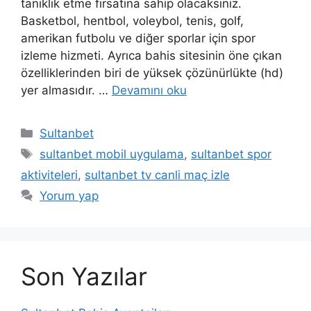
tanıklık etme fırsatına sahip olacaksınız.
Basketbol, ​​hentbol, ​​voleybol, tenis, golf,
amerikan futbolu ve diğer sporlar için spor
izleme hizmeti. Ayrıca bahis sitesinin öne çıkan
özelliklerinden biri de yüksek çözünürlükte (hd)
yer almasıdır. …
Devamını oku
Kategoriler
Sultanbet
Etiketler
sultanbet mobil uygulama
,
sultanbet spor
aktiviteleri
,
sultanbet tv canli maç izle
Yorum yap
Son Yazılar