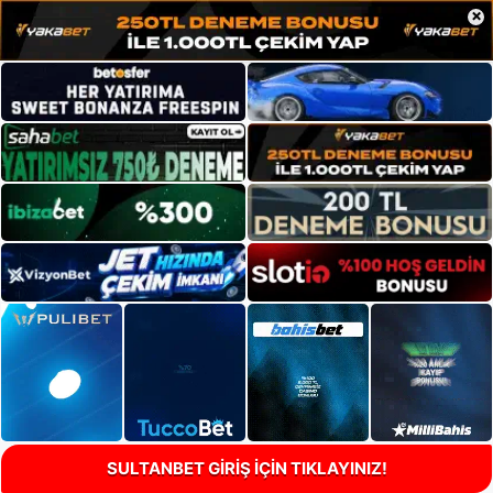
×
SULTANBET GİRİŞ İÇİN TIKLAYINIZ!