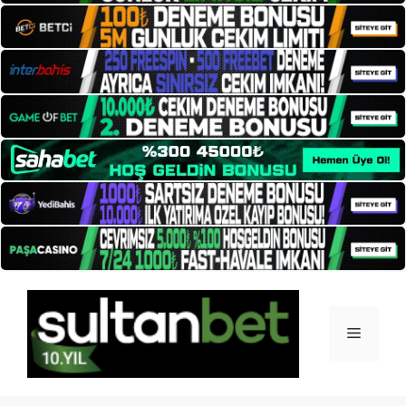
İçeriğe
atla
Menü