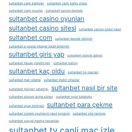
sultanbet canlı bahisler
sultanbet canlı bahis sitesi
sultanbet canlı oyunlar
sultanbet casino desteği
sultanbet casino oyunları
sultanbet casino sitesi
sultanbet casino sitesi nasıl
sultanbet com
sultanbet destek i̇letişim
sultanbet e-posta şikayet i̇ptali bildirimi
sultanbet giris yap
sultanbet güncel adresi
sultanbet hesap yöneticileri
sultanbet katılın
sultanbet kaç oldu
sultanbet lig maçları
sultanbet maç i̇zleme
sultanbet mobil cihazlar
sultanbet nasıl bir site
sultanbet müşteri rahatlığı
sultanbet oturum açma süreci
sultanbet oyun kataloğu
sultanbet para çekme
sultanbet oyun kontrolü
sultanbet sistem oyunlarını nasıl oynarım
sultanbet site tanıtımı
sultanbet sosyal medya hesapları
sultanbet tv canli maç izle