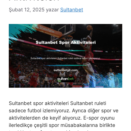
Şubat 12, 2025
yazar
Sultanbet
Sultanbet spor aktiviteleri Sultanbet ruleti
sadece futbol izlemiyoruz. Ayrıca diğer spor ve
aktivitelerden de keyif alıyoruz. E-spor oyunu
ilerledikçe çeşitli spor müsabakalarına birlikte