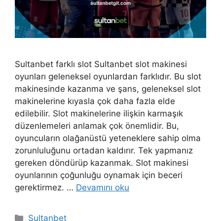
Sultanbet farklı slot Sultanbet slot makinesi
oyunları geleneksel oyunlardan farklıdır. Bu slot
makinesinde kazanma ve şans, geleneksel slot
makinelerine kıyasla çok daha fazla elde
edilebilir. Slot makinelerine ilişkin karmaşık
düzenlemeleri anlamak çok önemlidir. Bu,
oyuncuların olağanüstü yeteneklere sahip olma
zorunluluğunu ortadan kaldırır. Tek yapmanız
gereken döndürüp kazanmak. Slot makinesi
oyunlarının çoğunluğu oynamak için beceri
gerektirmez. …
Devamını oku
Kategoriler
Sultanbet