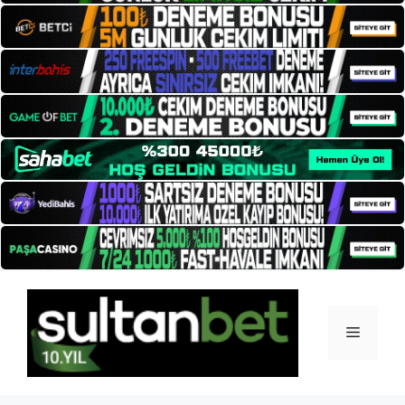
İçeriğe
atla
Menü