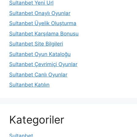
Sultanbet Yeni Url
Sultanbet Onaylı Oyunlar
Sultanbet Üyelik Oluşturma
Sultanbet Karşılama Bonusu
Sultanbet Site Bilgileri
Sultanbet Oyun Kataloğu
Sultanbet Çevrimiçi Oyunlar
Sultanbet Canlı Oyunlar
Sultanbet Katılın
Kategoriler
Sultanbet