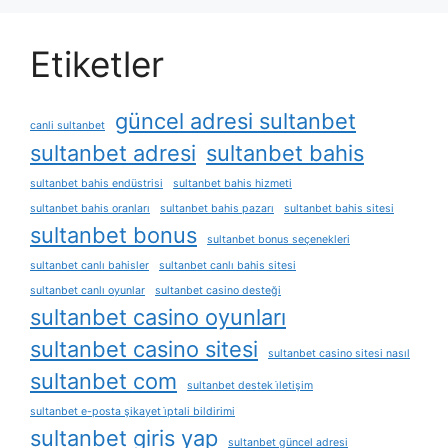
Etiketler
güncel adresi sultanbet
canli sultanbet
sultanbet adresi
sultanbet bahis
sultanbet bahis endüstrisi
sultanbet bahis hizmeti
sultanbet bahis oranları
sultanbet bahis pazarı
sultanbet bahis sitesi
sultanbet bonus
sultanbet bonus seçenekleri
sultanbet canlı bahisler
sultanbet canlı bahis sitesi
sultanbet canlı oyunlar
sultanbet casino desteği
sultanbet casino oyunları
sultanbet casino sitesi
sultanbet casino sitesi nasıl
sultanbet com
sultanbet destek i̇letişim
sultanbet e-posta şikayet i̇ptali bildirimi
sultanbet giris yap
sultanbet güncel adresi