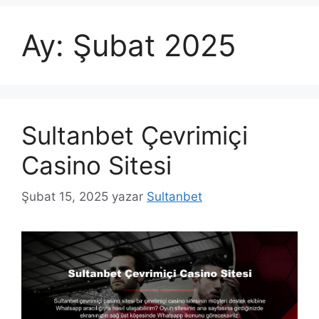
Ay:
Şubat 2025
Sultanbet Çevrimiçi
Casino Sitesi
Şubat 15, 2025
yazar
Sultanbet