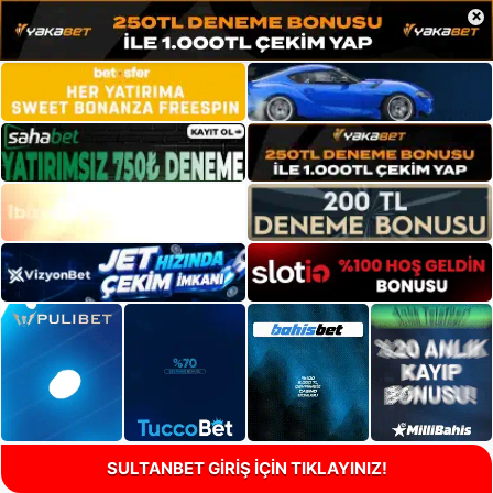
×
SULTANBET GİRİŞ İÇİN TIKLAYINIZ!