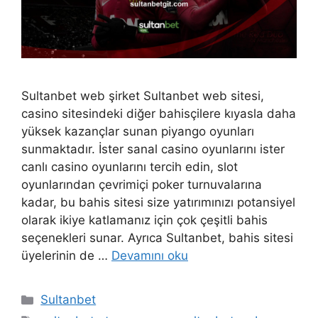
Sultanbet web şirket Sultanbet web sitesi,
casino sitesindeki diğer bahisçilere kıyasla daha
yüksek kazançlar sunan piyango oyunları
sunmaktadır. İster sanal casino oyunlarını ister
canlı casino oyunlarını tercih edin, slot
oyunlarından çevrimiçi poker turnuvalarına
kadar, bu bahis sitesi size yatırımınızı potansiyel
olarak ikiye katlamanız için çok çeşitli bahis
seçenekleri sunar. Ayrıca Sultanbet, bahis sitesi
üyelerinin de …
Devamını oku
Kategoriler
Sultanbet