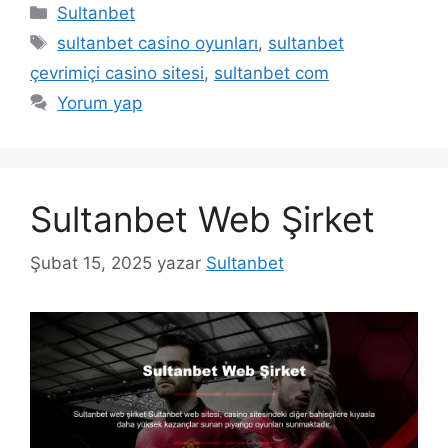
Kategoriler
Sultanbet
Etiketler
sultanbet casino oyunları
,
sultanbet
çevrimiçi casino sitesi
,
sultanbet com
Yorum yap
Sultanbet Web Şirket
Şubat 15, 2025
yazar
Sultanbet