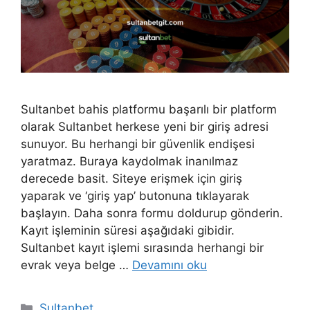
Sultanbet bahis platformu başarılı bir platform
olarak Sultanbet herkese yeni bir giriş adresi
sunuyor. Bu herhangi bir güvenlik endişesi
yaratmaz. Buraya kaydolmak inanılmaz
derecede basit. Siteye erişmek için giriş
yaparak ve ‘giriş yap’ butonuna tıklayarak
başlayın. Daha sonra formu doldurup gönderin.
Kayıt işleminin süresi aşağıdaki gibidir.
Sultanbet kayıt işlemi sırasında herhangi bir
evrak veya belge …
Devamını oku
Kategoriler
Sultanbet