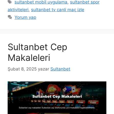
Etiketler
sultanbet mobil uygulama
,
sultanbet spor
aktiviteleri
,
sultanbet tv canli maç izle
Yorum yap
Sultanbet Cep
Makaleleri
Şubat 8, 2025
yazar
Sultanbet