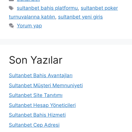
Etiketler
sultanbet bahis platformu
,
sultanbet poker
turnuvalarına katılın
,
sultanbet yeni giris
Yorum yap
Son Yazılar
Sultanbet Bahis Avantajları
Sultanbet Müşteri Memnuniyeti
Sultanbet Site Tanıtımı
Sultanbet Hesap Yöneticileri
Sultanbet Bahis Hizmeti
Sultanbet Cep Adresi