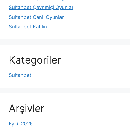
Sultanbet Çevrimiçi Oyunlar
Sultanbet Canlı Oyunlar
Sultanbet Katılın
Kategoriler
Sultanbet
Arşivler
Eylül 2025