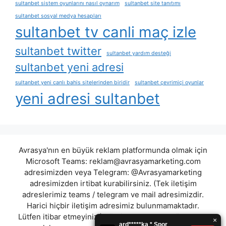
sultanbet sistem oyunlarını nasıl oynarım
sultanbet site tanıtımı
sultanbet sosyal medya hesapları
sultanbet tv canli maç izle
sultanbet twitter
sultanbet yardım desteği
sultanbet yeni adresi
sultanbet yeni canlı bahis sitelerinden biridir
sultanbet çevrimiçi oyunlar
yeni adresi sultanbet
Avrasya'nın en büyük reklam platformunda olmak için
Microsoft Teams:
reklam@avrasyamarketing.com
adresimizden veya Telegram: @Avrasyamarketing
adresimizden irtibat kurabilirsiniz. (Tek iletişim
adreslerimiz teams / telegram ve mail adresimizdir.
Harici hiçbir iletişim adresimiz bulunmamaktadır.
Lütfen itibar etmeyiniz.) Türkiye yasalarına göre 7258