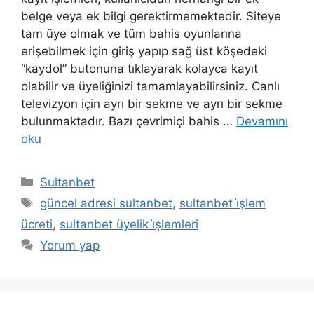
belge veya ek bilgi gerektirmemektedir. Siteye
tam üye olmak ve tüm bahis oyunlarına
erişebilmek için giriş yapıp sağ üst köşedeki
“kaydol” butonuna tıklayarak kolayca kayıt
olabilir ve üyeliğinizi tamamlayabilirsiniz. Canlı
televizyon için ayrı bir sekme ve ayrı bir sekme
bulunmaktadır. Bazı çevrimiçi bahis …
Devamını
oku
Kategoriler
Sultanbet
Etiketler
güncel adresi sultanbet
,
sultanbet i̇şlem
ücreti
,
sultanbet üyelik i̇şlemleri
Yorum yap