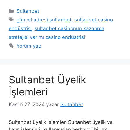
Kategoriler
Sultanbet
Etiketler
güncel adresi sultanbet
,
sultanbet casino
endüstrisi
,
sultanbet casinonun kazanma
stratejisi var mı casino endüstrisi
Yorum yap
Sultanbet Üyelik
İşlemleri
Kasım 27, 2024
yazar
Sultanbet
Sultanbet üyelik işlemleri Sultanbet üyelik ve
kayıt işlemleri, kullanıcıdan herhangi bir ek